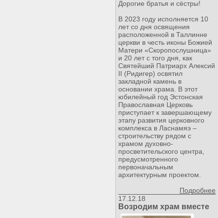
Дорогие братья и сёстры!
В 2023 году исполняется 10
лет со дня освящения
расположенной в Таллинне
церкви в честь иконы Божией
Матери «Скоропослушница»
и 20 лет с того дня, как
Святейший Патриарх Алексий
II (Ридигер) освятил
закладной камень в
основании храма. В этот
юбилейный год Эстонская
Православная Церковь
приступает к завершающему
этапу развития церковного
комплекса в Ласнамяэ –
строительству рядом с
храмом духовно-
просветительского центра,
предусмотренного
первоначальным
архитектурным проектом.
Подробнее
17.12.18
Возродим храм вместе