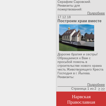
Серафим Саровский.
Реквизиты для
пожертвований:
Подробнее
17.12.18
Построим храм вместе
Дорогие братия и сестры!
Обращаемся к Вам с
просьбой помочь в
строительстве нового храма
честь Животворящего Креста
Господня в г. Йыгева.
Реквизиты:
Подробнее
Страница 1 из 2
>
>>
Нарвская
Православная