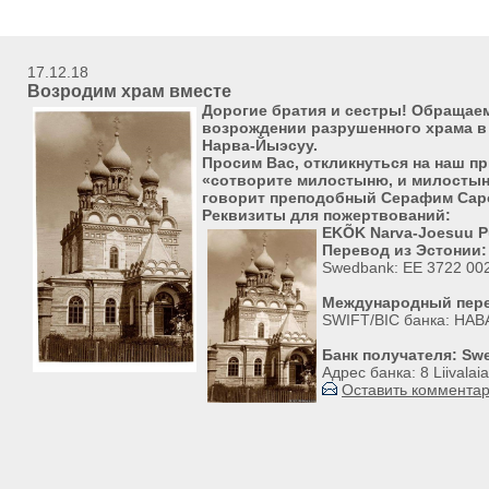
17.12.18
Возродим храм вместе
Дорогие братия и сестры! Обращаем
возрождении разрушенного храма в ч
Нарва-Йыэсуу.
Просим Вас, откликнуться на наш пр
«сотворите милостыню, и милостыня
говорит преподобный Серафим Сар
Реквизиты для пожертвований:
EKÕK Narva-Joesuu Pu
Перевод из Эстонии:
Swedbank: EE 3722 00
Международный пер
SWIFT/BIC банка: HAB
Банк получателя: Sw
Адрес банка: 8 Liivalaia
Оставить коммента